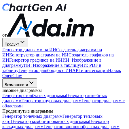
от
Продукт
Генератор диаграмм на ИИ
Создатель диаграмм на
ИИ
Конструктор диаграмм на ИИ
Создатель графиков на
ИИ
Генератор графиков на ИИ
ИИ: Изображение в
диаграмму
ИИ: Изображение в таблицу
ИИ: PDF в
таблицу
Генератор дашбордов с ИИ
API и интеграции
Навык
OpenClaw
Возможности
Базовые диаграммы
Генератор столбчатых диаграмм
Генератор линейных
диаграмм
Генератор круговых диаграмм
Генератор диаграмм с
областями
Продвинутые диаграммы
Генератор точечных диаграмм
Генератор тепловых
карт
Генератор комбинированных диаграмм
Генератор
каскадных диаграмм
Генератор воронкообразных диаграмм