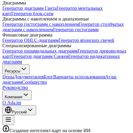
Диаграммы
Генератор диаграмм Ганта
Генератор ментальных
карт
Генератор блок-схем
Диаграммы с накоплением и диапазонные
Генератор гистограмм с накоплением
Генератор столбчатых
диаграмм с накоплением
Генератор гистограмм
Финансовые диаграммы
Генератор OHLC-диаграмм
Генератор японских свечей
Специализированные диаграммы
Генератор пирамидальных диаграмм
Генератор древовидных
карт
Генератор диаграмм Санкея
Генератор индикаторных
диаграмм
Ресурсы
Цены
Документация
Блог
Варианты использования
Атлас
диаграмм
Сообщество
Руководство
Компания
О Ada.im
Русский
Создание интеллект-карт на основе ИИ