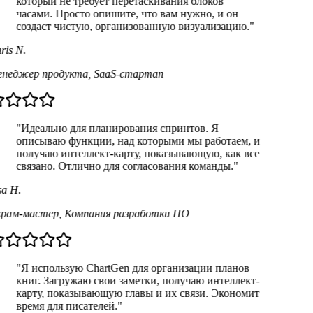
который не требует перетаскивания блоков
часами. Просто опишите, что вам нужно, и он
создаст чистую, организованную визуализацию."
is N.
неджер продукта
,
SaaS-стартап
"Идеально для планирования спринтов. Я
описываю функции, над которыми мы работаем, и
получаю интеллект-карту, показывающую, как все
связано. Отлично для согласования команды."
a H.
рам-мастер
,
Компания разработки ПО
"Я использую ChartGen для организации планов
книг. Загружаю свои заметки, получаю интеллект-
карту, показывающую главы и их связи. Экономит
время для писателей."