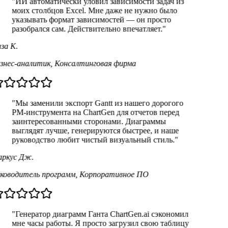
"
ИИ автоматически уловил зависимости задач из
моих столбцов Excel. Мне даже не нужно было
указывать формат зависимостей — он просто
разобрался сам. Действительно впечатляет.
"
за К.
знес-аналитик
,
Консалтинговая фирма
"
Мы заменили экспорт Gantt из нашего дорогого
PM-инструмента на ChartGen для отчетов перед
заинтересованными сторонами. Диаграммы
выглядят лучше, генерируются быстрее, и наше
руководство любит чистый визуальный стиль.
"
ркус Дж.
ководитель программ
,
Корпоративное ПО
"
Генератор диаграмм Ганта ChartGen.ai сэкономил
мне часы работы. Я просто загрузил свою таблицу