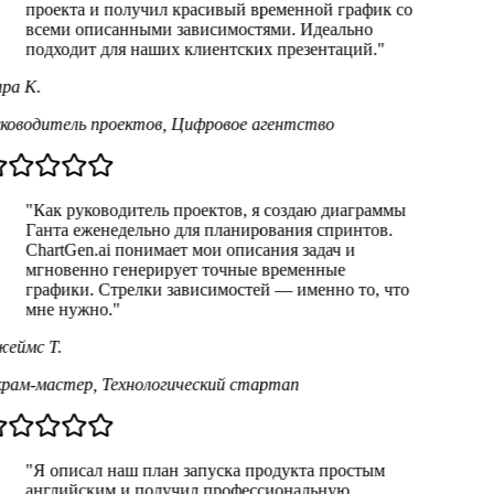
проекта и получил красивый временной график со
всеми описанными зависимостями. Идеально
подходит для наших клиентских презентаций.
"
ра К.
ководитель проектов
,
Цифровое агентство
"
Как руководитель проектов, я создаю диаграммы
Ганта еженедельно для планирования спринтов.
ChartGen.ai понимает мои описания задач и
мгновенно генерирует точные временные
графики. Стрелки зависимостей — именно то, что
мне нужно.
"
еймс Т.
рам-мастер
,
Технологический стартап
"
Я описал наш план запуска продукта простым
английским и получил профессиональную