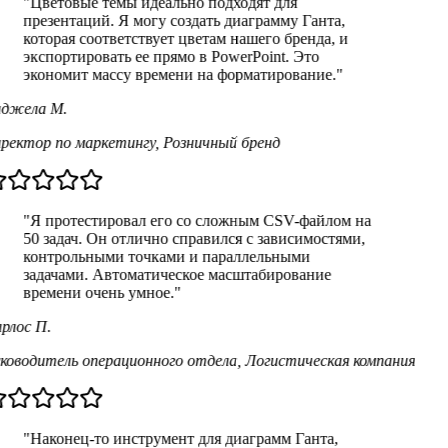
"
Цветовые темы идеально подходят для
презентаций. Я могу создать диаграмму Ганта,
которая соответствует цветам нашего бренда, и
экспортировать ее прямо в PowerPoint. Это
экономит массу времени на форматирование.
"
джела М.
ректор по маркетингу
,
Розничный бренд
"
Я протестировал его со сложным CSV-файлом на
50 задач. Он отлично справился с зависимостями,
контрольными точками и параллельными
задачами. Автоматическое масштабирование
времени очень умное.
"
рлос П.
ководитель операционного отдела
,
Логистическая компания
"
Наконец-то инструмент для диаграмм Ганта,