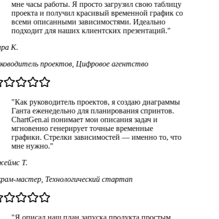
мне часы работы. Я просто загрузил свою таблицу
проекта и получил красивый временной график со
всеми описанными зависимостями. Идеально
подходит для наших клиентских презентаций.
"
ра К.
ководитель проектов
,
Цифровое агентство
"
Как руководитель проектов, я создаю диаграммы
Ганта еженедельно для планирования спринтов.
ChartGen.ai понимает мои описания задач и
мгновенно генерирует точные временные
графики. Стрелки зависимостей — именно то, что
мне нужно.
"
еймс Т.
рам-мастер
,
Технологический стартап
"
Я описал наш план запуска продукта простым