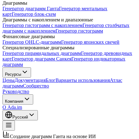
Диаграммы
Генератор диаграмм Ганта
Генератор ментальных
карт
Генератор блок-схем
Диаграммы с накоплением и диапазонные
Генератор гистограмм с накоплением
Генератор столбчатых
диаграмм с накоплением
Генератор гистограмм
Финансовые диаграммы
Генератор OHLC-диаграмм
Генератор японских свечей
Специализированные диаграммы
Генератор пирамидальных диаграмм
Генератор древовидных
карт
Генератор диаграмм Санкея
Генератор индикаторных
диаграмм
Ресурсы
Цены
Документация
Блог
Варианты использования
Атлас
диаграмм
Сообщество
Руководство
Компания
О Ada.im
Русский
Создание диаграмм Ганта на основе ИИ