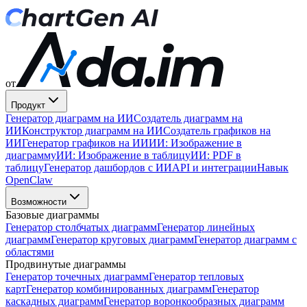
от
Продукт
Генератор диаграмм на ИИ
Создатель диаграмм на
ИИ
Конструктор диаграмм на ИИ
Создатель графиков на
ИИ
Генератор графиков на ИИ
ИИ: Изображение в
диаграмму
ИИ: Изображение в таблицу
ИИ: PDF в
таблицу
Генератор дашбордов с ИИ
API и интеграции
Навык
OpenClaw
Возможности
Базовые диаграммы
Генератор столбчатых диаграмм
Генератор линейных
диаграмм
Генератор круговых диаграмм
Генератор диаграмм с
областями
Продвинутые диаграммы
Генератор точечных диаграмм
Генератор тепловых
карт
Генератор комбинированных диаграмм
Генератор
каскадных диаграмм
Генератор воронкообразных диаграмм