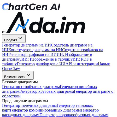
от
Продукт
Генератор диаграмм на ИИ
Создатель диаграмм на
ИИ
Конструктор диаграмм на ИИ
Создатель графиков на
ИИ
Генератор графиков на ИИ
ИИ: Изображение в
диаграмму
ИИ: Изображение в таблицу
ИИ: PDF в
таблицу
Генератор дашбордов с ИИ
API и интеграции
Навык
OpenClaw
Возможности
Базовые диаграммы
Генератор столбчатых диаграмм
Генератор линейных
диаграмм
Генератор круговых диаграмм
Генератор диаграмм с
областями
Продвинутые диаграммы
Генератор точечных диаграмм
Генератор тепловых
карт
Генератор комбинированных диаграмм
Генератор
каскадных диаграмм
Генератор воронкообразных диаграмм