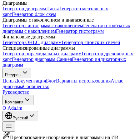
Диаграммы
Генератор диаграмм Ганта
Генератор ментальных
карт
Генератор блок-схем
Диаграммы с накоплением и диапазонные
Генератор гистограмм с накоплением
Генератор столбчатых
диаграмм с накоплением
Генератор гистограмм
Финансовые диаграммы
Генератор OHLC-диаграмм
Генератор японских свечей
Специализированные диаграммы
Генератор пирамидальных диаграмм
Генератор древовидных
карт
Генератор диаграмм Санкея
Генератор индикаторных
диаграмм
Ресурсы
Цены
Документация
Блог
Варианты использования
Атлас
диаграмм
Сообщество
Руководство
Компания
О Ada.im
Русский
Преобразование изображений в диаграммы на ИИ