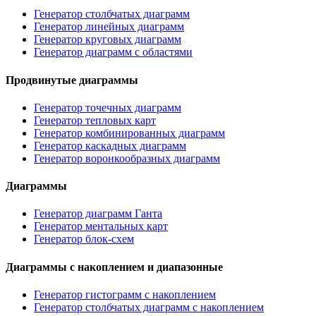
Генератор столбчатых диаграмм
Генератор линейных диаграмм
Генератор круговых диаграмм
Генератор диаграмм с областями
Продвинутые диаграммы
Генератор точечных диаграмм
Генератор тепловых карт
Генератор комбинированных диаграмм
Генератор каскадных диаграмм
Генератор воронкообразных диаграмм
Диаграммы
Генератор диаграмм Ганта
Генератор ментальных карт
Генератор блок-схем
Диаграммы с накоплением и диапазонные
Генератор гистограмм с накоплением
Генератор столбчатых диаграмм с накоплением