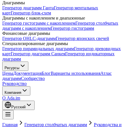
Диаграммы
Генератор диаграмм Ганта
Генератор ментальных
карт
Генератор блок-схем
Диаграммы с накоплением и диапазонные
Генератор гистограмм с накоплением
Генератор столбчатых
диаграмм с накоплением
Генератор гистограмм
Финансовые диаграммы
Генератор OHLC-диаграмм
Генератор японских свечей
Специализированные диаграммы
Генератор пирамидальных диаграмм
Генератор древовидных
карт
Генератор диаграмм Санкея
Генератор индикаторных
диаграмм
Ресурсы
Цены
Документация
Блог
Варианты использования
Атлас
диаграмм
Сообщество
Руководство
Компания
О Ada.im
Русский
Главная
Генератор столбчатых диаграмм
Руководства и