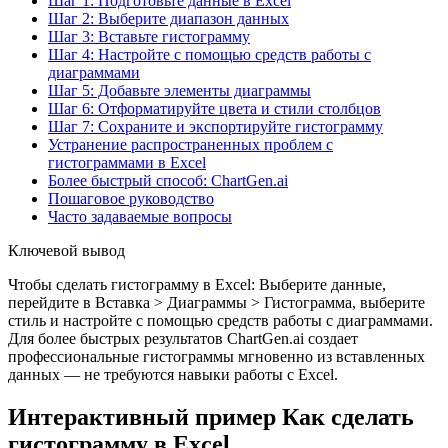
Шаг 1: Подготовьте данные в Excel
Шаг 2: Выберите диапазон данных
Шаг 3: Вставьте гистограмму
Шаг 4: Настройте с помощью средств работы с
диаграммами
Шаг 5: Добавьте элементы диаграммы
Шаг 6: Отформатируйте цвета и стили столбцов
Шаг 7: Сохраните и экспортируйте гистограмму
Устранение распространенных проблем с
гистограммами в Excel
Более быстрый способ: ChartGen.ai
Пошаговое руководство
Часто задаваемые вопросы
Ключевой вывод
Чтобы сделать гистограмму в Excel: Выберите данные,
перейдите в Вставка > Диаграммы > Гистограмма, выберите
стиль и настройте с помощью средств работы с диаграммами.
Для более быстрых результатов ChartGen.ai создает
профессиональные гистограммы мгновенно из вставленных
данных — не требуются навыки работы с Excel.
Интерактивный пример Как сделать
гистограмму в Excel