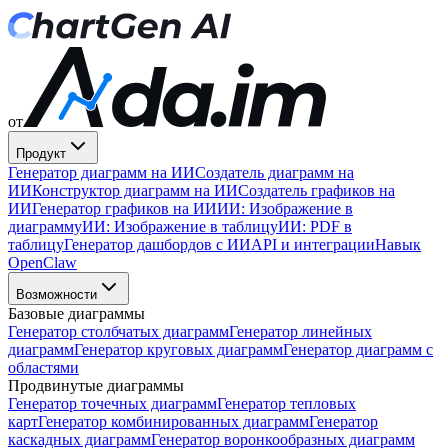
от
Продукт
Генератор диаграмм на ИИ
Создатель диаграмм на
ИИ
Конструктор диаграмм на ИИ
Создатель графиков на
ИИ
Генератор графиков на ИИ
ИИ: Изображение в
диаграмму
ИИ: Изображение в таблицу
ИИ: PDF в
таблицу
Генератор дашбордов с ИИ
API и интеграции
Навык
OpenClaw
Возможности
Базовые диаграммы
Генератор столбчатых диаграмм
Генератор линейных
диаграмм
Генератор круговых диаграмм
Генератор диаграмм с
областями
Продвинутые диаграммы
Генератор точечных диаграмм
Генератор тепловых
карт
Генератор комбинированных диаграмм
Генератор
каскадных диаграмм
Генератор воронкообразных диаграмм