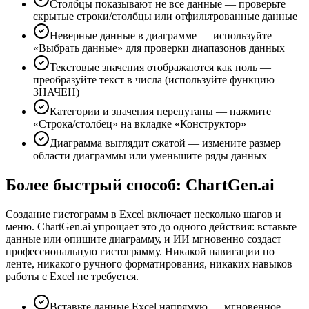
Столбцы показывают не все данные — проверьте
скрытые строки/столбцы или отфильтрованные данные
Неверные данные в диаграмме — используйте
«Выбрать данные» для проверки диапазонов данных
Текстовые значения отображаются как ноль —
преобразуйте текст в числа (используйте функцию
ЗНАЧЕН)
Категории и значения перепутаны — нажмите
«Строка/столбец» на вкладке «Конструктор»
Диаграмма выглядит сжатой — измените размер
области диаграммы или уменьшите ряды данных
Более быстрый способ: ChartGen.ai
Создание гистограмм в Excel включает несколько шагов и
меню. ChartGen.ai упрощает это до одного действия: вставьте
данные или опишите диаграмму, и ИИ мгновенно создаст
профессиональную гистограмму. Никакой навигации по
ленте, никакого ручного форматирования, никаких навыков
работы с Excel не требуется.
Вставьте данные Excel напрямую — мгновенное