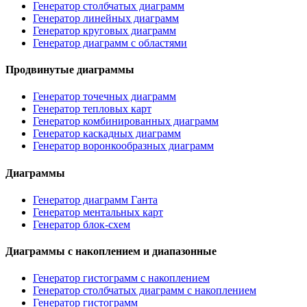
Генератор столбчатых диаграмм
Генератор линейных диаграмм
Генератор круговых диаграмм
Генератор диаграмм с областями
Продвинутые диаграммы
Генератор точечных диаграмм
Генератор тепловых карт
Генератор комбинированных диаграмм
Генератор каскадных диаграмм
Генератор воронкообразных диаграмм
Диаграммы
Генератор диаграмм Ганта
Генератор ментальных карт
Генератор блок-схем
Диаграммы с накоплением и диапазонные
Генератор гистограмм с накоплением
Генератор столбчатых диаграмм с накоплением
Генератор гистограмм