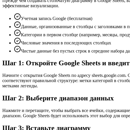
Прежде чем создавать столбчатую диаграмму в Google Sheets,
эффективные визуализации.
Учетная запись Google (бесплатная)
Данные, организованные в столбцы с заголовками в п
Категории в первом столбце (например, месяцы, прод
Числовые значения в последующих столбцах
Чистые данные без пустых строк в середине набора д
Шаг 1: Откройте Google Sheets и введи
Начните с открытия Google Sheets по адресу sheets.google.c
соответствуют правильной структуре: метки категорий в столбц
метками легенды.
Шаг 2: Выберите диапазон данных
Нажмите и перетащите, чтобы выбрать все ячейки, содержащие
диапазон. Google Sheets будет использовать этот выбор для оп
Шаг 3: Вставьте диаграмму