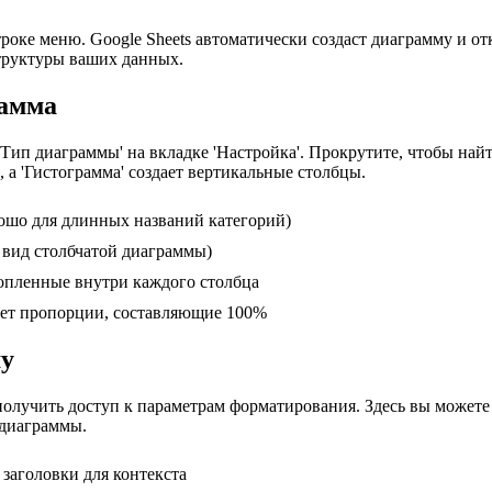
ке меню. Google Sheets автоматически создаст диаграмму и отк
труктуры ваших данных.
рамма
ип диаграммы' на вкладке 'Настройка'. Прокрутите, чтобы най
, а 'Гистограмма' создает вертикальные столбцы.
рошо для длинных названий категорий)
 вид столбчатой диаграммы)
копленные внутри каждого столбца
ает пропорции, составляющие 100%
му
получить доступ к параметрам форматирования. Здесь вы можете 
 диаграммы.
 заголовки для контекста