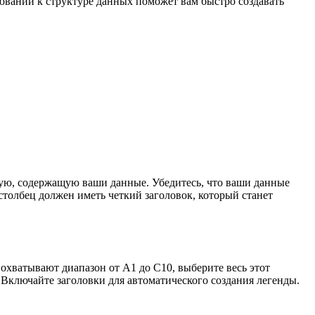
бований к структуре данных поможет вам быстро создавать
ющую, содержащую ваши данные. Убедитесь, что ваши данные
столбец должен иметь четкий заголовок, который станет
охватывают диапазон от A1 до C10, выберите весь этот
. Включайте заголовки для автоматического создания легенды.