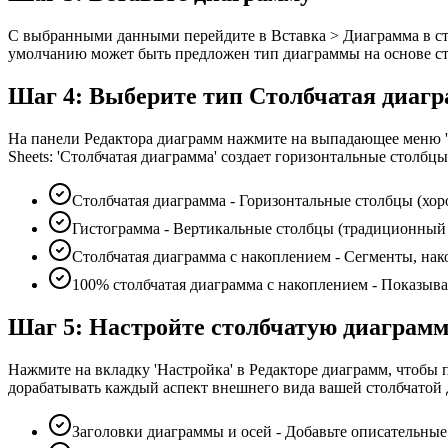
С выбранными данными перейдите в Вставка > Диаграмма в стро
умолчанию может быть предложен тип диаграммы на основе с
Шаг 4: Выберите тип Столбчатая диаг
На панели Редактора диаграмм нажмите на выпадающее меню 'Т
Sheets: 'Столбчатая диаграмма' создает горизонтальные столбцы
Столбчатая диаграмма - Горизонтальные столбцы (хо
Гистограмма - Вертикальные столбцы (традиционный
Столбчатая диаграмма с накоплением - Сегменты, на
100% столбчатая диаграмма с накоплением - Показыв
Шаг 5: Настройте столбчатую диаграм
Нажмите на вкладку 'Настройка' в Редакторе диаграмм, чтобы 
дорабатывать каждый аспект внешнего вида вашей столбчатой
Заголовки диаграммы и осей - Добавьте описательные