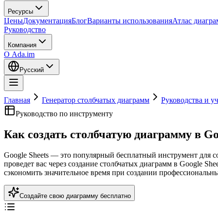
Ресурсы
Цены
Документация
Блог
Варианты использования
Атлас диагр
Руководство
Компания
О Ada.im
Русский
Главная
Генератор столбчатых диаграмм
Руководства и у
Руководство по инструменту
Как создать столбчатую диаграмму в Goo
Google Sheets — это популярный бесплатный инструмент для с
проведет вас через создание столбчатых диаграмм в Google Sh
сэкономить значительное время при создании профессиональн
Создайте свою диаграмму бесплатно