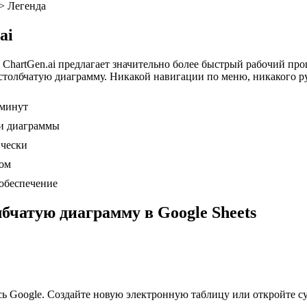
 > Легенда
ai
, ChartGen.ai предлагает значительно более быстрый рабочий пр
столбчатую диаграмму. Никакой навигации по меню, никакого р
 минут
ки диаграммы
ически
ом
 обеспечение
лбчатую диаграмму в Google Sheets
пись Google. Создайте новую электронную таблицу или откройте