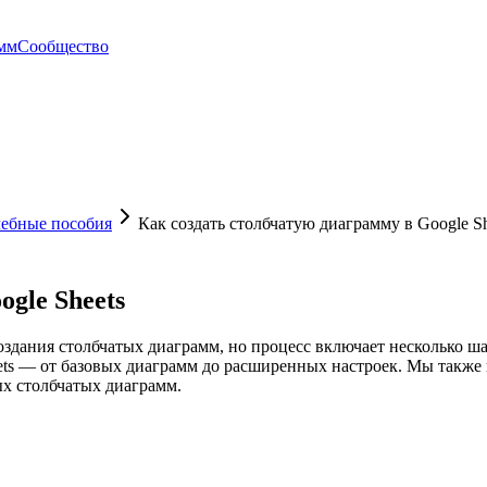
амм
Сообщество
чебные пособия
Как создать столбчатую диаграмму в Google Sh
gle Sheets
оздания столбчатых диаграмм, но процесс включает несколько ш
eets — от базовых диаграмм до расширенных настроек. Мы также
ых столбчатых диаграмм.