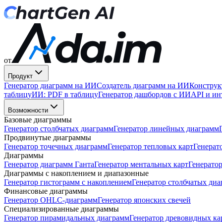
от
Продукт
Генератор диаграмм на ИИ
Создатель диаграмм на ИИ
Конструк
таблицу
ИИ: PDF в таблицу
Генератор дашбордов с ИИ
API и ин
Возможности
Базовые диаграммы
Генератор столбчатых диаграмм
Генератор линейных диаграмм
Продвинутые диаграммы
Генератор точечных диаграмм
Генератор тепловых карт
Генерат
Диаграммы
Генератор диаграмм Ганта
Генератор ментальных карт
Генератор
Диаграммы с накоплением и диапазонные
Генератор гистограмм с накоплением
Генератор столбчатых диа
Финансовые диаграммы
Генератор OHLC-диаграмм
Генератор японских свечей
Специализированные диаграммы
Генератор пирамидальных диаграмм
Генератор древовидных ка