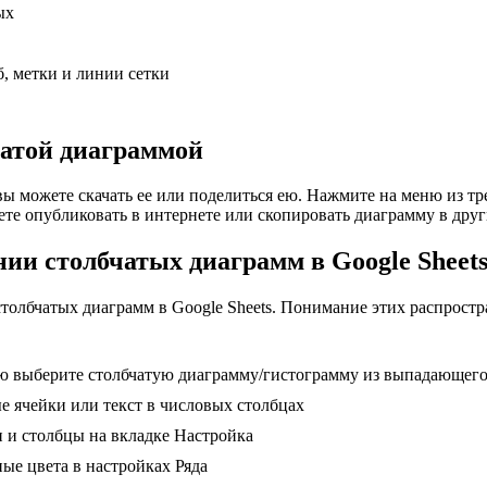
ых
б, метки и линии сетки
чатой диаграммой
вы можете скачать ее или поделиться ею. Нажмите на меню из тре
те опубликовать в интернете или скопировать диаграмму в друг
ии столбчатых диаграмм в Google Sheet
столбчатых диаграмм в Google Sheets. Понимание этих распрост
ю выберите столбчатую диаграмму/гистограмму из выпадающег
е ячейки или текст в числовых столбцах
 и столбцы на вкладке Настройка
ые цвета в настройках Ряда