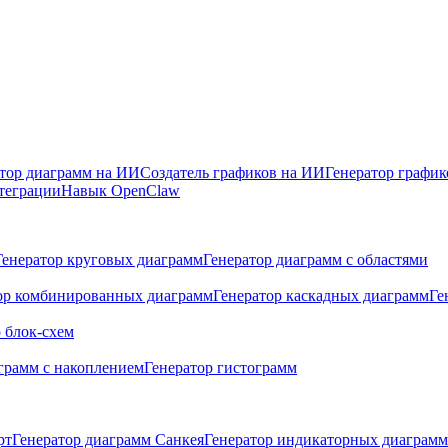
тор диаграмм на ИИ
Создатель графиков на ИИ
Генератор графи
теграции
Навык OpenClaw
Генератор круговых диаграмм
Генератор диаграмм с областями
ор комбинированных диаграмм
Генератор каскадных диаграмм
Ге
 блок-схем
грамм с накоплением
Генератор гистограмм
рт
Генератор диаграмм Санкея
Генератор индикаторных диаграмм