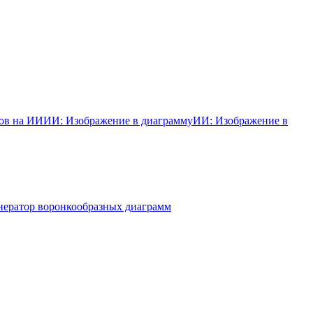
ков на ИИ
ИИ: Изображение в диаграмму
ИИ: Изображение в
нератор воронкообразных диаграмм