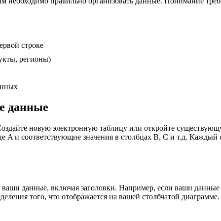
 вам необходимо правильно организовать данные. Понимание тре
ервой строке
укты, регионы)
анных
те данные
om. Создайте новую электронную таблицу или откройте существу
е A и соответствующие значения в столбцах B, C и т.д. Каждый 
 ваши данные, включая заголовки. Например, если ваши данные 
ределения того, что отображается на вашей столбчатой диаграмме