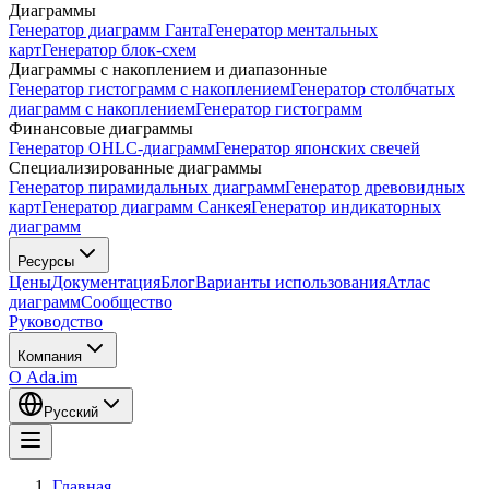
Диаграммы
Генератор диаграмм Ганта
Генератор ментальных
карт
Генератор блок-схем
Диаграммы с накоплением и диапазонные
Генератор гистограмм с накоплением
Генератор столбчатых
диаграмм с накоплением
Генератор гистограмм
Финансовые диаграммы
Генератор OHLC-диаграмм
Генератор японских свечей
Специализированные диаграммы
Генератор пирамидальных диаграмм
Генератор древовидных
карт
Генератор диаграмм Санкея
Генератор индикаторных
диаграмм
Ресурсы
Цены
Документация
Блог
Варианты использования
Атлас
диаграмм
Сообщество
Руководство
Компания
О Ada.im
Русский
Главная