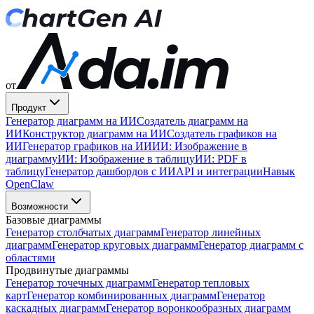
от
Продукт
Генератор диаграмм на ИИ
Создатель диаграмм на
ИИ
Конструктор диаграмм на ИИ
Создатель графиков на
ИИ
Генератор графиков на ИИ
ИИ: Изображение в
диаграмму
ИИ: Изображение в таблицу
ИИ: PDF в
таблицу
Генератор дашбордов с ИИ
API и интеграции
Навык
OpenClaw
Возможности
Базовые диаграммы
Генератор столбчатых диаграмм
Генератор линейных
диаграмм
Генератор круговых диаграмм
Генератор диаграмм с
областями
Продвинутые диаграммы
Генератор точечных диаграмм
Генератор тепловых
карт
Генератор комбинированных диаграмм
Генератор
каскадных диаграмм
Генератор воронкообразных диаграмм