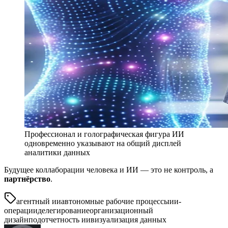
Профессионал и голографическая фигура ИИ
одновременно указывают на общий дисплей
аналитики данных
Будущее коллаборации человека и ИИ — это не контроль, а
партнёрство
.
агентный ии
автономные рабочие процессы
ии-
операции
делегирование
организационный
дизайн
подотчетность ии
визуализация данных