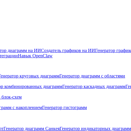
тор диаграмм на ИИ
Создатель графиков на ИИ
Генератор графи
теграции
Навык OpenClaw
Генератор круговых диаграмм
Генератор диаграмм с областями
ор комбинированных диаграмм
Генератор каскадных диаграмм
Ге
 блок-схем
грамм с накоплением
Генератор гистограмм
рт
Генератор диаграмм Санкея
Генератор индикаторных диаграмм