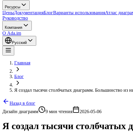
Ресурсы
Цены
Документация
Блог
Варианты использования
Атлас диагр
Руководство
Компания
О Ada.im
Русский
Главная
Блог
Я создал тысячи столбчатых диаграмм. Большинство из н
Назад в блог
Дизайн диаграмм
9 мин чтения
2026-05-06
Я создал тысячи столбчатых 