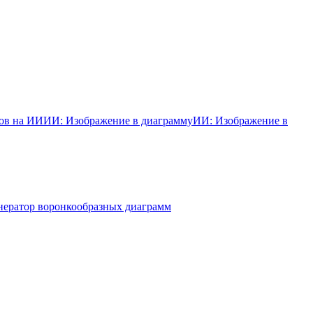
ков на ИИ
ИИ: Изображение в диаграмму
ИИ: Изображение в
нератор воронкообразных диаграмм