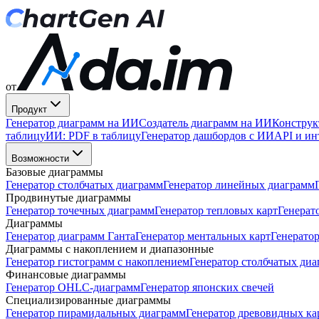
от
Продукт
Генератор диаграмм на ИИ
Создатель диаграмм на ИИ
Конструк
таблицу
ИИ: PDF в таблицу
Генератор дашбордов с ИИ
API и ин
Возможности
Базовые диаграммы
Генератор столбчатых диаграмм
Генератор линейных диаграмм
Продвинутые диаграммы
Генератор точечных диаграмм
Генератор тепловых карт
Генерат
Диаграммы
Генератор диаграмм Ганта
Генератор ментальных карт
Генератор
Диаграммы с накоплением и диапазонные
Генератор гистограмм с накоплением
Генератор столбчатых диа
Финансовые диаграммы
Генератор OHLC-диаграмм
Генератор японских свечей
Специализированные диаграммы
Генератор пирамидальных диаграмм
Генератор древовидных ка