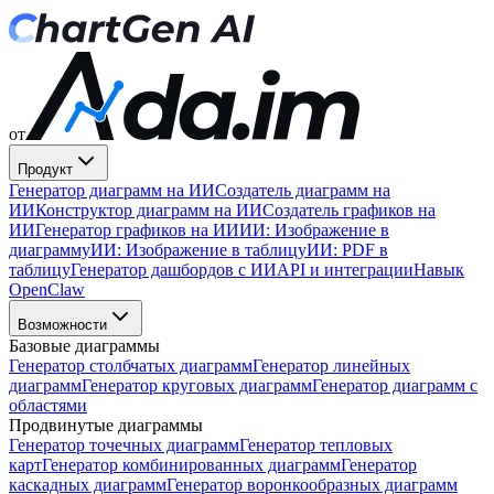
от
Продукт
Генератор диаграмм на ИИ
Создатель диаграмм на
ИИ
Конструктор диаграмм на ИИ
Создатель графиков на
ИИ
Генератор графиков на ИИ
ИИ: Изображение в
диаграмму
ИИ: Изображение в таблицу
ИИ: PDF в
таблицу
Генератор дашбордов с ИИ
API и интеграции
Навык
OpenClaw
Возможности
Базовые диаграммы
Генератор столбчатых диаграмм
Генератор линейных
диаграмм
Генератор круговых диаграмм
Генератор диаграмм с
областями
Продвинутые диаграммы
Генератор точечных диаграмм
Генератор тепловых
карт
Генератор комбинированных диаграмм
Генератор
каскадных диаграмм
Генератор воронкообразных диаграмм