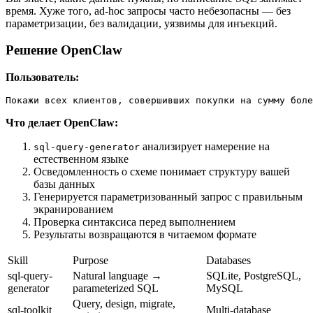
время. Хуже того, ad-hoc запросы часто небезопасны — без
параметризации, без валидации, уязвимы для инъекций.
Решение OpenClaw
Пользователь:
Покажи всех клиентов, совершивших покупки на сумму боле
Что делает OpenClaw:
анализирует намерение на
sql-query-generator
естественном языке
Осведомленность о схеме понимает структуру вашей
базы данных
Генерируется параметризованный запрос с правильным
экранированием
Проверка синтаксиса перед выполнением
Результаты возвращаются в читаемом формате
Skill
Purpose
Databases
sql-query-
Natural language →
SQLite, PostgreSQL,
generator
parameterized SQL
MySQL
Query, design, migrate,
sql-toolkit
Multi-database