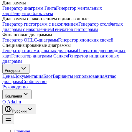
Диаграммы
Генератор диаграмм Ганта
Генератор ментальных
карт
Генератор блок-схем
Диаграммы с накоплением и диапазонные
Генератор гистограмм с накоплением
Генератор столбчатых
диаграмм с накоплением
Генератор гистограмм
Финансовые диаграммы
Генератор OHLC-диаграмм
Генератор японских свечей
Специализированные диаграммы
Генератор пирамидальных диаграмм
Генератор древовидных
карт
Генератор диаграмм Санкея
Генератор индикаторных
диаграмм
Ресурсы
Цены
Документация
Блог
Варианты использования
Атлас
диаграмм
Сообщество
Руководство
Компания
О Ada.im
Русский
Главная