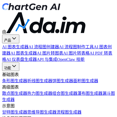
由
产品
AI 图表生成器
AI 流程图创建器
AI 流程图制作工具
AI 图表创
建器
AI 图表生成器
AI 图片转图表
AI 图片转表格
AI PDF 转表
格
AI 仪表盘生成器
API 与集成
OpenClaw 技能
功能
基础图表
条形图生成器
折线图生成器
饼图生成器
面积图生成器
高级图表
散点图生成器
热力图生成器
组合图生成器
瀑布图生成器
漏斗图
生成器
示意图
甘特图生成器
思维导图生成器
流程图生成器