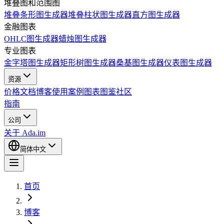
堆叠图和范围图
堆叠条形图生成器
堆叠柱状图生成器
直方图生成器
金融图表
OHLC图生成器
蜡烛图生成器
专业图表
金字塔图生成器
矩形树图生成器
桑基图生成器
仪表图生成器
资源
价格
文档
博客
使用案例
图表图鉴
社区
指南
公司
关于 Ada.im
简体中文
首页
博客