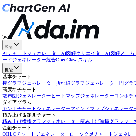
by
製品
AIチャートジェネレーター
AI図解クリエイター
AI図解メーカ
ードジェネレーター
統合
OpenClaw スキル
機能
基本チャート
棒グラフジェネレーター
折れ線グラフジェネレーター
円グラ
高度なチャート
散布図ジェネレーター
ヒートマップジェネレーター
コンボチ
ダイアグラム
ガントチャートジェネレーター
マインドマップジェネレータ
積み上げ＆範囲チャート
積み上げ横棒グラフジェネレーター
積み上げ縦棒グラフジェ
金融チャート
OHLCチャートジェネレーター
ローソク足チャートジェネレ