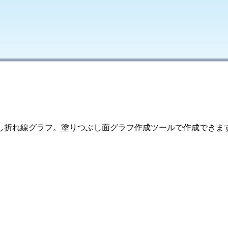
し折れ線グラフ。塗りつぶし面グラフ作成ツールで作成できま