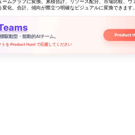
ュームグラフに変換。累積合計、リソース配分、市場比較、ウ
う変化、合計、傾向が際立つ明確なビジュアルに変換できます
Teams
Product
目標駆動型・能動的AIチーム。
を Product Hunt で応援してください