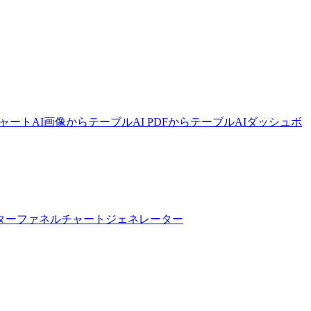
チャート
AI画像からテーブル
AI PDFからテーブル
AIダッシュボ
ター
ファネルチャートジェネレーター