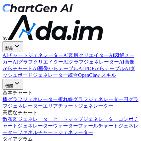
by
製品
AIチャートジェネレーター
AI図解クリエイター
AI図解メー
カー
AIグラフクリエイター
AIグラフジェネレーター
AI画像
からチャート
AI画像からテーブル
AI PDFからテーブル
AIダ
ッシュボードジェネレーター
統合
OpenClaw スキル
機能
基本チャート
棒グラフジェネレーター
折れ線グラフジェネレーター
円グラ
フジェネレーター
エリアチャートジェネレーター
高度なチャート
散布図ジェネレーター
ヒートマップジェネレーター
コンボチ
ャートジェネレーター
ウォーターフォールチャートジェネレ
ーター
ファネルチャートジェネレーター
ダイアグラム