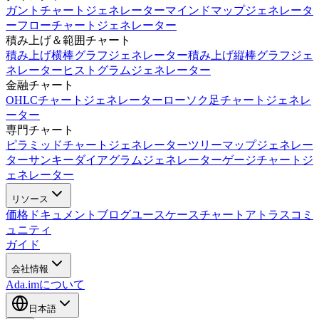
ガントチャートジェネレーター
マインドマップジェネレータ
ー
フローチャートジェネレーター
積み上げ＆範囲チャート
積み上げ横棒グラフジェネレーター
積み上げ縦棒グラフジェ
ネレーター
ヒストグラムジェネレーター
金融チャート
OHLCチャートジェネレーター
ローソク足チャートジェネレ
ーター
専門チャート
ピラミッドチャートジェネレーター
ツリーマップジェネレー
ター
サンキーダイアグラムジェネレーター
ゲージチャートジ
ェネレーター
リソース
価格
ドキュメント
ブログ
ユースケース
チャートアトラス
コミ
ュニティ
ガイド
会社情報
Ada.imについて
日本語