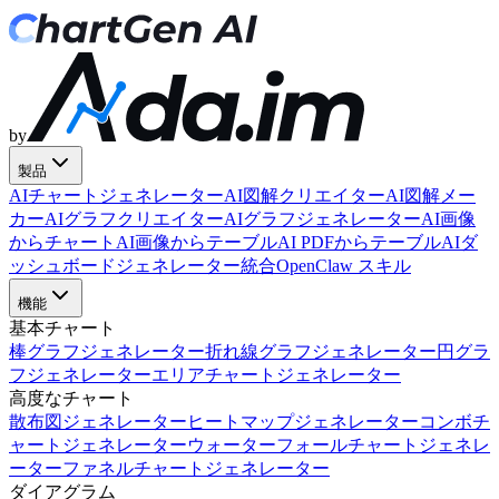
by
製品
AIチャートジェネレーター
AI図解クリエイター
AI図解メー
カー
AIグラフクリエイター
AIグラフジェネレーター
AI画像
からチャート
AI画像からテーブル
AI PDFからテーブル
AIダ
ッシュボードジェネレーター
統合
OpenClaw スキル
機能
基本チャート
棒グラフジェネレーター
折れ線グラフジェネレーター
円グラ
フジェネレーター
エリアチャートジェネレーター
高度なチャート
散布図ジェネレーター
ヒートマップジェネレーター
コンボチ
ャートジェネレーター
ウォーターフォールチャートジェネレ
ーター
ファネルチャートジェネレーター
ダイアグラム