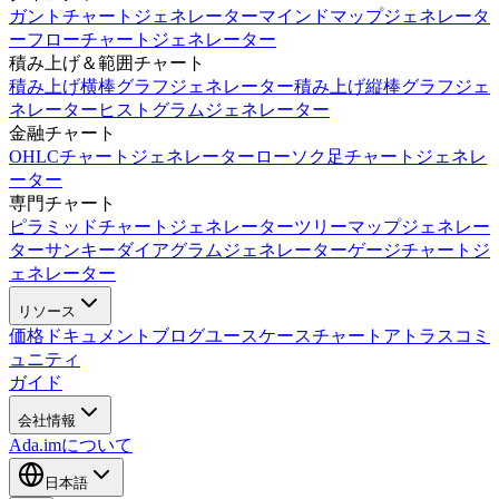
ガントチャートジェネレーター
マインドマップジェネレータ
ー
フローチャートジェネレーター
積み上げ＆範囲チャート
積み上げ横棒グラフジェネレーター
積み上げ縦棒グラフジェ
ネレーター
ヒストグラムジェネレーター
金融チャート
OHLCチャートジェネレーター
ローソク足チャートジェネレ
ーター
専門チャート
ピラミッドチャートジェネレーター
ツリーマップジェネレー
ター
サンキーダイアグラムジェネレーター
ゲージチャートジ
ェネレーター
リソース
価格
ドキュメント
ブログ
ユースケース
チャートアトラス
コミ
ュニティ
ガイド
会社情報
Ada.imについて
日本語