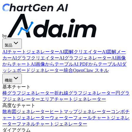
by
製品
AIチャートジェネレーター
AI図解クリエイター
AI図解メー
カー
AIグラフクリエイター
AIグラフジェネレーター
AI画像
からチャート
AI画像からテーブル
AI PDFからテーブル
AIダ
ッシュボードジェネレーター
統合
OpenClaw スキル
機能
基本チャート
棒グラフジェネレーター
折れ線グラフジェネレーター
円グラ
フジェネレーター
エリアチャートジェネレーター
高度なチャート
散布図ジェネレーター
ヒートマップジェネレーター
コンボチ
ャートジェネレーター
ウォーターフォールチャートジェネレ
ーター
ファネルチャートジェネレーター
ダイアグラム