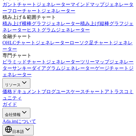
ガントチャートジェネレーター
マインドマップジェネレータ
ー
フローチャートジェネレーター
積み上げ＆範囲チャート
積み上げ横棒グラフジェネレーター
積み上げ縦棒グラフジェ
ネレーター
ヒストグラムジェネレーター
金融チャート
OHLCチャートジェネレーター
ローソク足チャートジェネレ
ーター
専門チャート
ピラミッドチャートジェネレーター
ツリーマップジェネレー
ター
サンキーダイアグラムジェネレーター
ゲージチャートジ
ェネレーター
リソース
価格
ドキュメント
ブログ
ユースケース
チャートアトラス
コミ
ュニティ
ガイド
会社情報
Ada.imについて
日本語