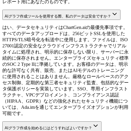
レポート用にあなたのものです。
AIグラフ作成ツールを使用する際、私のデータは安全ですか？
はい、データセキュリティはChartGen.aiの最優先事項です。
すべてのデータアップロードは、256ビットSSLを使用した
HTTPS/TLS暗号化を転送中に使用します。ファイルは、ISO
27001認定の安全なクラウドインフラストラクチャでリアル
タイムに処理され、明示的に保存しない限り、サーバーに永
続的に保存されません。エンタープライズセキュリティ標準
のSOC 2 Type IIに準拠しています。お客様のデータは、明示
的な許可なく共有、販売、またはAIモデルのトレーニング
に使用されることはありません。厳格なロールベースのアク
セス制御、定期的な第三者セキュリティ監査、包括的なデー
タ保護ポリシーを実装しています。SSO、専用インフラスト
ラクチャ、VPCデプロイメント、コンプライアンス認証
（HIPAA、GDPR）などの強化されたセキュリティ機能につ
いては、Ada.imを通じてエンタープライズオプションが利用
可能です。
AIグラフ作成を始めるにはどうすればよいですか？