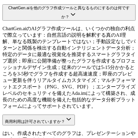
ChartGen.aiを他のグラフ作成ツールと異なるものにするのは何です
か？
ChartGen.aiのAIグラフ作成ツールは、いくつかの独自の利点
で際立っています：自然言語の説明を解釈する真のAI理
解、単なる既製のテンプレートではない；手動設定なしでパ
ターンと関係を検出する自動インテリジェントデータ分析；
特定のデータに最適な視覚化を推奨するスマートグラフタイ
プ選択；即座に公開準備が整ったグラフを作成するプロフェ
ッショナルデザイン生成；従来のツールでは5-15分かかると
ころを3-5秒でグラフを作成する超高速速度；即座のプレビ
ュー更新を伴うリアルタイムカスタマイズ；マルチフォーマ
ットエクスポート（PNG、SVG、PDF）；エンタープライズ
レベルのセキュリティを備えたAda.imによって構築され、成
長のための高度な機能を備えた包括的なデータ分析プラット
フォームによってサポートされています。
商用利用は許可されていますか？
はい。作成されたすべてのグラフは、プレゼンテーションや