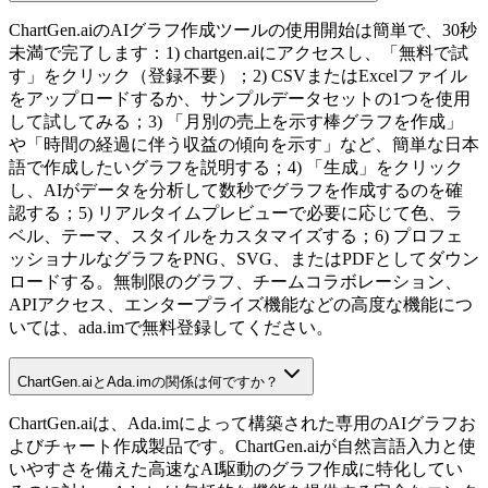
ChartGen.aiのAIグラフ作成ツールの使用開始は簡単で、30秒
未満で完了します：1) chartgen.aiにアクセスし、「無料で試
す」をクリック（登録不要）；2) CSVまたはExcelファイル
をアップロードするか、サンプルデータセットの1つを使用
して試してみる；3) 「月別の売上を示す棒グラフを作成」
や「時間の経過に伴う収益の傾向を示す」など、簡単な日本
語で作成したいグラフを説明する；4) 「生成」をクリック
し、AIがデータを分析して数秒でグラフを作成するのを確
認する；5) リアルタイムプレビューで必要に応じて色、ラ
ベル、テーマ、スタイルをカスタマイズする；6) プロフェ
ッショナルなグラフをPNG、SVG、またはPDFとしてダウン
ロードする。無制限のグラフ、チームコラボレーション、
APIアクセス、エンタープライズ機能などの高度な機能につ
いては、ada.imで無料登録してください。
ChartGen.aiとAda.imの関係は何ですか？
ChartGen.aiは、Ada.imによって構築された専用のAIグラフお
よびチャート作成製品です。ChartGen.aiが自然言語入力と使
いやすさを備えた高速なAI駆動のグラフ作成に特化してい