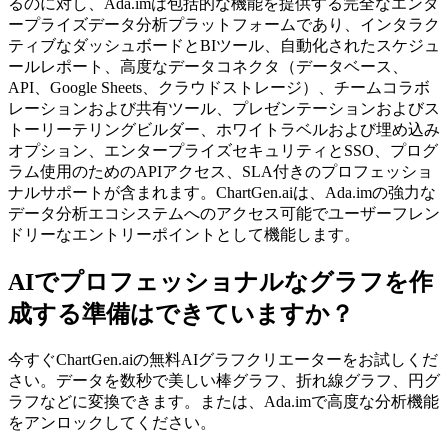
るのに対し、Ada.imは包括的な機能を提供する完全なエンタ
ープライズデータ分析プラットフォームであり、インタラク
ティブなダッシュボードとBIツール、自動化されたスケジュ
ールレポート、高度なデータコネクタ（データベース、
API、Google Sheets、クラウドストレージ）、チームコラボ
レーションおよび共有ツール、プレゼンテーションおよびス
トーリーテリングビルダー、ホワイトラベルおよび埋め込み
オプション、エンタープライズセキュリティとSSO、プログ
ラム使用のためのAPIアクセス、SLA付きのプロフェッショ
ナルサポートが含まれます。ChartGen.aiは、Ada.imの強力な
データ分析エコシステムへのアクセス可能でユーザーフレン
ドリーなエントリーポイントとして機能します。
AIでプロフェッショナルなグラフを作
成する準備はできていますか？
今すぐChartGen.aiの無料AIグラフクリエーターをお試しくだ
さい。データを数秒で美しい棒グラフ、折れ線グラフ、円グ
ラフなどに変換できます。または、Ada.imで高度な分析機能
をアンロックしてください。