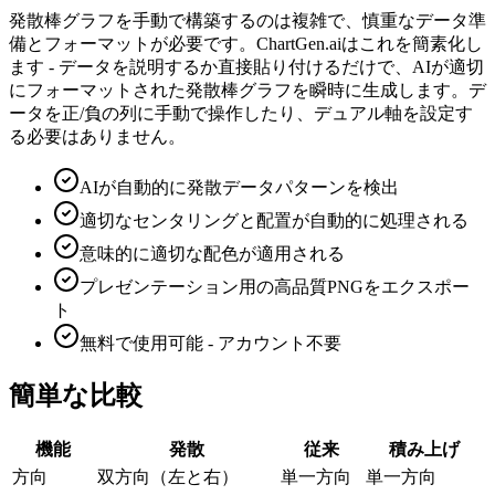
発散棒グラフを手動で構築するのは複雑で、慎重なデータ準
備とフォーマットが必要です。ChartGen.aiはこれを簡素化し
ます - データを説明するか直接貼り付けるだけで、AIが適切
にフォーマットされた発散棒グラフを瞬時に生成します。デ
ータを正/負の列に手動で操作したり、デュアル軸を設定す
る必要はありません。
AIが自動的に発散データパターンを検出
適切なセンタリングと配置が自動的に処理される
意味的に適切な配色が適用される
プレゼンテーション用の高品質PNGをエクスポー
ト
無料で使用可能 - アカウント不要
簡単な比較
機能
発散
従来
積み上げ
方向
双方向（左と右）
単一方向
単一方向