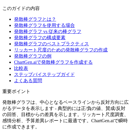
このガイドの内容
発散棒グラフとは？
発散棒グラフを使用する場合
発散棒グラフ vs 従来の棒グラフ
発散棒グラフの構成要素
発散棒グラフのベストプラクティス
リッカート尺度のための発散棒グラフの作成
発散棒グラフの例
ChartGen.aiで発散棒グラフを作成する
比較表
ステップバイステップガイド
よくある質問
重要ポイント
発散棒グラフは、中心となるベースラインから反対方向に広
がるデータを表示します - 典型的には正/負の値、賛成/反対
の回答、目標からの差異を示します。リッカート尺度調査、
感情分析、予算差異レポートに最適です。ChartGen.aiで瞬時
に作成できます。