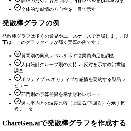
詳細のために各方向内で回答レベルを積み重ねる
全体的な感情の方向性を一目で示す
発散棒グラフの例
発散棒グラフは多くの業界やユースケースで登場します。以
下は、このグラフタイプが輝く実際の例です：
質問別の同意レベルを示す従業員満足度調査
人口統計グループ別の支持 vs 反対を示す政治世論
調査
ポジティブ vs ネガティブな感情を要約する製品レ
ビュー
部門別の予算差異を示す財務レポート
過去平均との温度比較（上回る/下回る）を示す気
候データ
ChartGen.aiで発散棒グラフを作成する