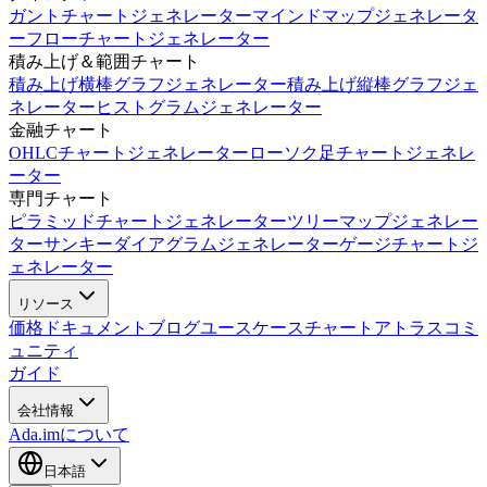
ガントチャートジェネレーター
マインドマップジェネレータ
ー
フローチャートジェネレーター
積み上げ＆範囲チャート
積み上げ横棒グラフジェネレーター
積み上げ縦棒グラフジェ
ネレーター
ヒストグラムジェネレーター
金融チャート
OHLCチャートジェネレーター
ローソク足チャートジェネレ
ーター
専門チャート
ピラミッドチャートジェネレーター
ツリーマップジェネレー
ター
サンキーダイアグラムジェネレーター
ゲージチャートジ
ェネレーター
リソース
価格
ドキュメント
ブログ
ユースケース
チャートアトラス
コミ
ュニティ
ガイド
会社情報
Ada.imについて
日本語