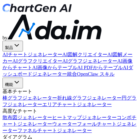
by
製品
AIチャートジェネレーター
AI図解クリエイター
AI図解メー
カー
AIグラフクリエイター
AIグラフジェネレーター
AI画像
からチャート
AI画像からテーブル
AI PDFからテーブル
AIダ
ッシュボードジェネレーター
統合
OpenClaw スキル
機能
基本チャート
棒グラフジェネレーター
折れ線グラフジェネレーター
円グラ
フジェネレーター
エリアチャートジェネレーター
高度なチャート
散布図ジェネレーター
ヒートマップジェネレーター
コンボチ
ャートジェネレーター
ウォーターフォールチャートジェネレ
ーター
ファネルチャートジェネレーター
ダイアグラム