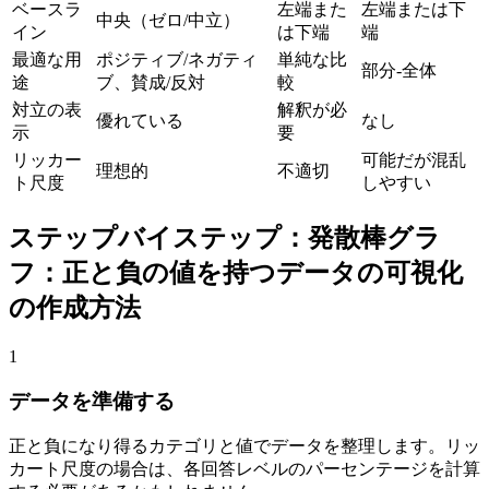
ベースラ
左端また
左端または下
中央（ゼロ/中立）
イン
は下端
端
最適な用
ポジティブ/ネガティ
単純な比
部分-全体
途
ブ、賛成/反対
較
対立の表
解釈が必
優れている
なし
示
要
リッカー
可能だが混乱
理想的
不適切
ト尺度
しやすい
ステップバイステップ：発散棒グラ
フ：正と負の値を持つデータの可視化
の作成方法
1
データを準備する
正と負になり得るカテゴリと値でデータを整理します。リッ
カート尺度の場合は、各回答レベルのパーセンテージを計算