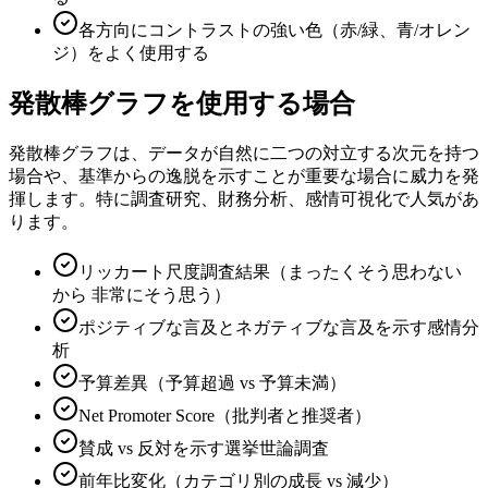
各方向にコントラストの強い色（赤/緑、青/オレン
ジ）をよく使用する
発散棒グラフを使用する場合
発散棒グラフは、データが自然に二つの対立する次元を持つ
場合や、基準からの逸脱を示すことが重要な場合に威力を発
揮します。特に調査研究、財務分析、感情可視化で人気があ
ります。
リッカート尺度調査結果（まったくそう思わない
から 非常にそう思う）
ポジティブな言及とネガティブな言及を示す感情分
析
予算差異（予算超過 vs 予算未満）
Net Promoter Score（批判者と推奨者）
賛成 vs 反対を示す選挙世論調査
前年比変化（カテゴリ別の成長 vs 減少）