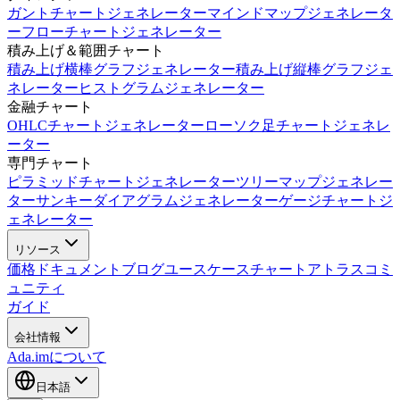
ガントチャートジェネレーター
マインドマップジェネレータ
ー
フローチャートジェネレーター
積み上げ＆範囲チャート
積み上げ横棒グラフジェネレーター
積み上げ縦棒グラフジェ
ネレーター
ヒストグラムジェネレーター
金融チャート
OHLCチャートジェネレーター
ローソク足チャートジェネレ
ーター
専門チャート
ピラミッドチャートジェネレーター
ツリーマップジェネレー
ター
サンキーダイアグラムジェネレーター
ゲージチャートジ
ェネレーター
リソース
価格
ドキュメント
ブログ
ユースケース
チャートアトラス
コミ
ュニティ
ガイド
会社情報
Ada.imについて
日本語