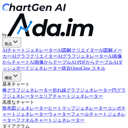
by
製品
AIチャートジェネレーター
AI図解クリエイター
AI図解メー
カー
AIグラフクリエイター
AIグラフジェネレーター
AI画像
からチャート
AI画像からテーブル
AI PDFからテーブル
AIダ
ッシュボードジェネレーター
統合
OpenClaw スキル
機能
基本チャート
棒グラフジェネレーター
折れ線グラフジェネレーター
円グラ
フジェネレーター
エリアチャートジェネレーター
高度なチャート
散布図ジェネレーター
ヒートマップジェネレーター
コンボチ
ャートジェネレーター
ウォーターフォールチャートジェネレ
ーター
ファネルチャートジェネレーター
ダイアグラム