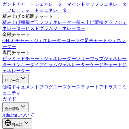
ガントチャートジェネレーター
マインドマップジェネレータ
ー
フローチャートジェネレーター
積み上げ＆範囲チャート
積み上げ横棒グラフジェネレーター
積み上げ縦棒グラフジェ
ネレーター
ヒストグラムジェネレーター
金融チャート
OHLCチャートジェネレーター
ローソク足チャートジェネレ
ーター
専門チャート
ピラミッドチャートジェネレーター
ツリーマップジェネレー
ター
サンキーダイアグラムジェネレーター
ゲージチャートジ
ェネレーター
リソース
価格
ドキュメント
ブログ
ユースケース
チャートアトラス
コミ
ュニティ
ガイド
会社情報
Ada.imについて
日本語