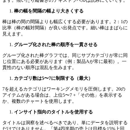
ます。傾いたり縦書きのテキストラベルは読みにくいです。
棒の幅を間隔の幅より大きくする
棒は棒の間の間隔よりも幅広くする必要があります。2：1の
比率（棒の幅対間隔）が良い出発点です。細い棒はまばらに
見えます。
グループ化された棒の順序を一貫させる
グループ化された棒グラフでは、同じサブカテゴリが常に同
じ位置にある必要があります（例：製品Aが常に最初）。一
貫性のない順序は混乱を生みます。
カテゴリ数は5〜7に制限する（最大）
7を超えるカテゴリはワーキングメモリを圧倒します。20の
アイテムがある場合は、上位5〜7 +「その他」を表示する
か、複数のチャートを使用します。
インサイト指向のタイトルを使用する
タイトルは洞察を述べるべきであり、単にデータを説明する
だけではありません。「第4四半期の売上は目標を15%上回