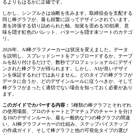
るよりもはるかに正確です。
しかし、シンプルさは油断を生みます。取締役会を支配する
同じ棒グラフが、最も頻繁に誤ってデザインされています。
差を誇張する切り詰められた軸、知覚を歪める3D効果、意
味を隠す虹色のパレット、パターンを隠す未ソートのカテゴ
リ。
2026年、AI棒グラフメーカーは状況を変えました。データ
を説明し、スプレッドシートをアップロードするか、テーブ
ルを貼り付けるだけで、数秒でプロフェッショナルにデザイ
ンされた棒グラフが得られます。しかし、AIが良いデザイ
ンを保証するわけではありません。どのタイプの棒グラフが
データに合うか、どのデザインルールに従うべきか、そして
棒グラフがまったく適切でない場合を知っておく必要があり
ます。
このガイドでカバーする内容：
5種類の棒グラフとそれぞれ
の使用場面、プロのチャートとアマチュアのチャートを分け
る10のデザインルール、最も一般的な7つの棒グラフの間違
い、AI棒グラフメーカーの仕組み、ステップバイステップ
の作成ガイド、そして棒グラフと他の可視化タイプの選び