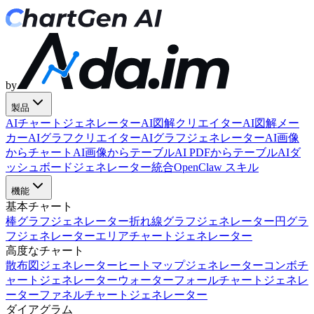
by
製品
AIチャートジェネレーター
AI図解クリエイター
AI図解メー
カー
AIグラフクリエイター
AIグラフジェネレーター
AI画像
からチャート
AI画像からテーブル
AI PDFからテーブル
AIダ
ッシュボードジェネレーター
統合
OpenClaw スキル
機能
基本チャート
棒グラフジェネレーター
折れ線グラフジェネレーター
円グラ
フジェネレーター
エリアチャートジェネレーター
高度なチャート
散布図ジェネレーター
ヒートマップジェネレーター
コンボチ
ャートジェネレーター
ウォーターフォールチャートジェネレ
ーター
ファネルチャートジェネレーター
ダイアグラム